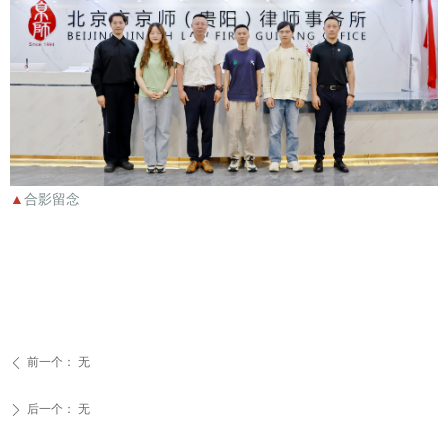
▲
合影留念
前一个：
无
ꄴ
后一个：
无
ꄲ