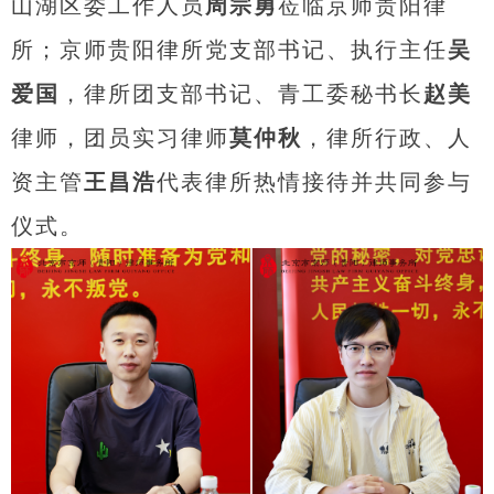
山湖区委工作人员
周宗勇
莅临京师贵阳律
所；京师贵阳律所党支部书记、执行主任
吴
爱国
，律所团支部书记、青工委秘书长
赵美
律师，团员实习律师
莫仲秋
，律所行政、人
资主管
王昌浩
代表律所热情接待并共同参与
仪式。