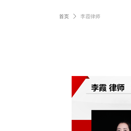
首页
ꄲ
李霞律师