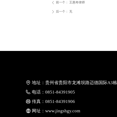
前一个：
王惠奇律师
ꄴ
后一个：
无
ꄲ
地址：
贵州省贵阳市龙滩坝路迈德国际A3栋
电话：
0851-84391905
传真：
0851-84391906
网址：
www.jingshgy.com