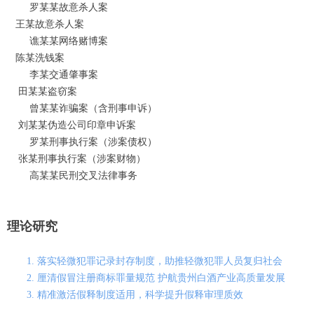
罗某某故意杀人案
王某故意杀人案
谯某某网络赌博案
陈某洗钱案
李某交通肇事案
田某某盗窃案
曾某某诈骗案（含刑事申诉）
刘某某伪造公司印章申诉案
罗某刑事执行案（涉案债权）
张某刑事执行案（涉案财物）
高某某民刑交叉法律事务
理论研究
1. 落实轻微犯罪记录封存制度，助推轻微犯罪人员复归社会
2. 厘清假冒注册商标罪量规范 护航贵州白酒产业高质量发展
3. 精准激活假释制度适用，科学提升假释审理质效